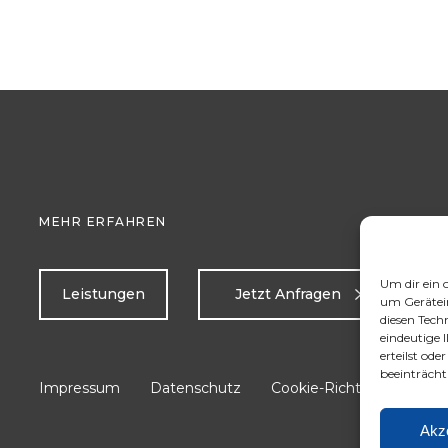
MEHR ERFAHREN
Um dir ein 
Leistungen
Jetzt Anfragen
um Gerätei
diesen Tech
eindeutige 
erteilst od
beeinträcht
Impressum
Datenschutz
Cookie-Richtlinie (EU)
Akz